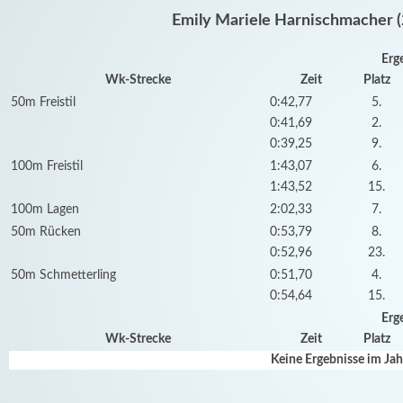
Emily Mariele Harnischmacher (
Erg
Wk-Strecke
Zeit
Platz
50m Freistil
0:42,77
5.
0:41,69
2.
0:39,25
9.
100m Freistil
1:43,07
6.
1:43,52
15.
100m Lagen
2:02,33
7.
50m Rücken
0:53,79
8.
0:52,96
23.
50m Schmetterling
0:51,70
4.
0:54,64
15.
Erg
Wk-Strecke
Zeit
Platz
Keine Ergebnisse im Ja