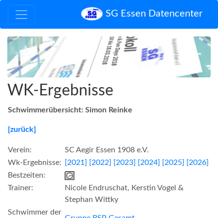
SG Essen Datencenter
WK-Ergebnisse
Schwimmerübersicht: Simon Reinke
[zurück]
Verein:
SC Aegir Essen 1908 e.V.
Wk-Ergebnisse:
[2021]
[2022]
[2023]
[2024]
[2025]
[2026]
Bestzeiten:
Trainer:
Nicole Endruschat, Kerstin Vogel &
Stephan Wittky
Schwimmer der
Gruppe BSP Gesamt