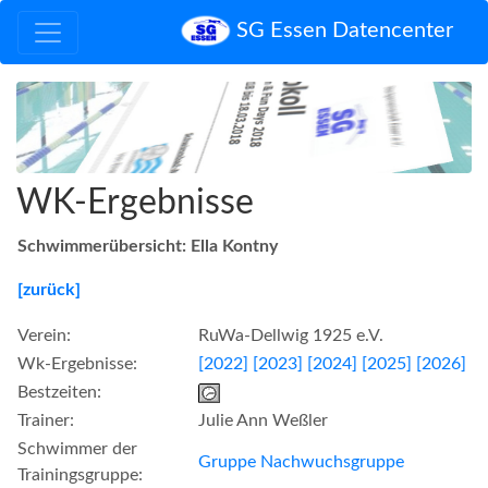
SG Essen Datencenter
WK-Ergebnisse
Schwimmerübersicht: Ella Kontny
[zurück]
Verein:
RuWa-Dellwig 1925 e.V.
Wk-Ergebnisse:
[2022]
[2023]
[2024]
[2025]
[2026]
Bestzeiten:
Trainer:
Julie Ann Weßler
Schwimmer der
Gruppe Nachwuchsgruppe
Trainingsgruppe: