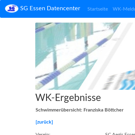
SG Essen Datencenter
Startseite
WK-Meld
WK-Ergebnisse
Schwimmerübersicht: Franziska Böttcher
[zurück]
Verein:
SC Aegir Esse