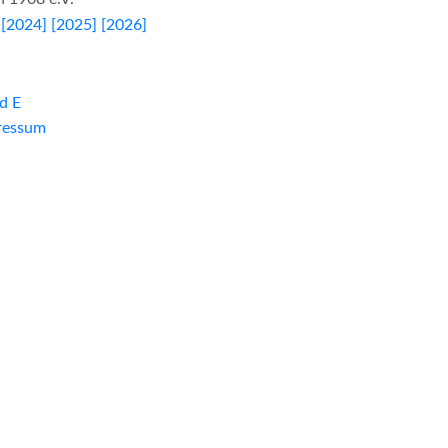
[2024]
[2025]
[2026]
d E
ressum