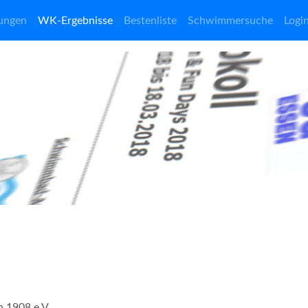
ungen
WK-Ergebnisse
Bestenliste
Schwimmersuche
Logi
n 1908 e.V.