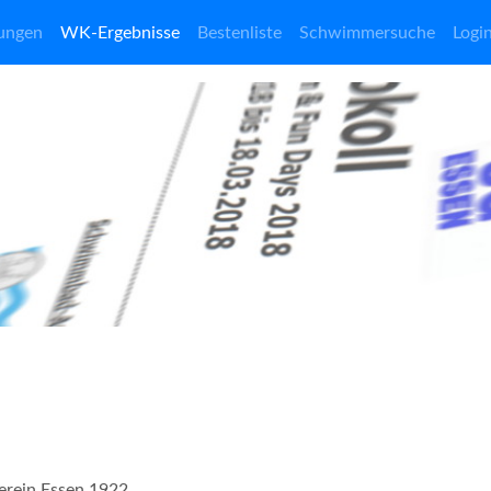
ungen
WK-Ergebnisse
Bestenliste
Schwimmersuche
Logi
verein Essen 1922