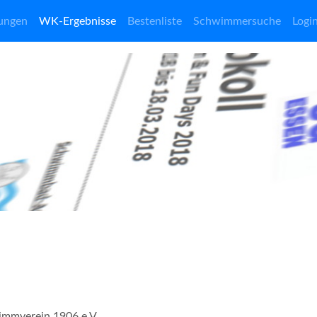
ungen
WK-Ergebnisse
Bestenliste
Schwimmersuche
Logi
immverein 1906 e.V.