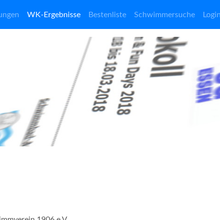
ungen
WK-Ergebnisse
Bestenliste
Schwimmersuche
Logi
immverein 1906 e.V.