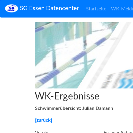
SG Essen Datencenter
Startseite
WK-Meld
WK-Ergebnisse
Schwimmerübersicht: Julian Damann
[zurück]
Verein:
Essener Schw