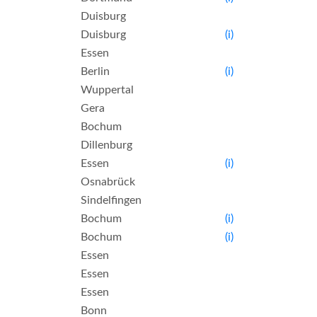
Duisburg
Duisburg
(i)
Essen
Berlin
(i)
Wuppertal
Gera
Bochum
Dillenburg
Essen
(i)
Osnabrück
Sindelfingen
Bochum
(i)
Bochum
(i)
Essen
Essen
Essen
Bonn