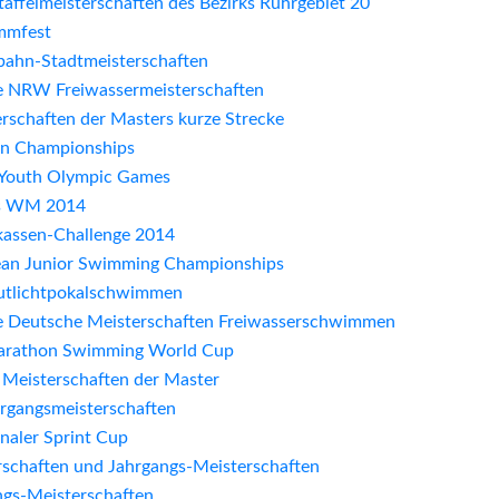
taffelmeisterschaften des Bezirks Ruhrgebiet 20
mmfest
bahn-Stadtmeisterschaften
le NRW Freiwassermeisterschaften
schaften der Masters kurze Strecke
an Championships
Youth Olympic Games
s WM 2014
kassen-Challenge 2014
ean Junior Swimming Championships
lutlichtpokalschwimmen
le Deutsche Meisterschaften Freiwasserschwimmen
arathon Swimming World Cup
 Meisterschaften der Master
rgangsmeisterschaften
onaler Sprint Cup
chaften und Jahrgangs-Meisterschaften
gs-Meisterschaften