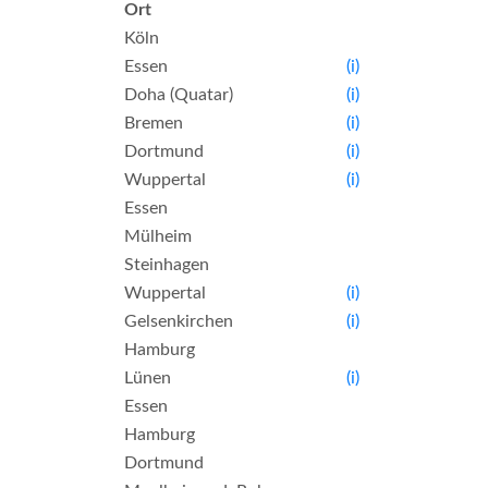
Ort
Köln
Essen
(i)
Doha (Quatar)
(i)
Bremen
(i)
Dortmund
(i)
Wuppertal
(i)
Essen
Mülheim
Steinhagen
Wuppertal
(i)
Gelsenkirchen
(i)
Hamburg
Lünen
(i)
Essen
Hamburg
Dortmund