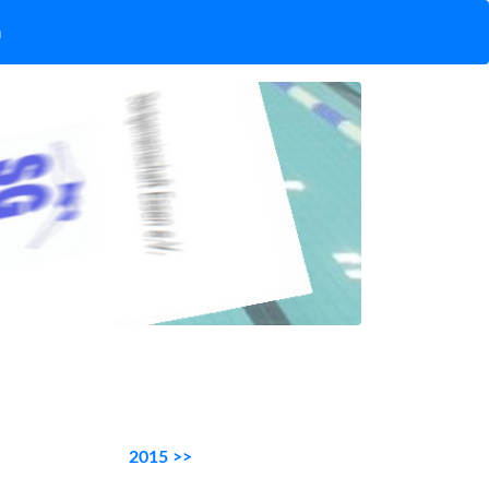
n
2015 >>