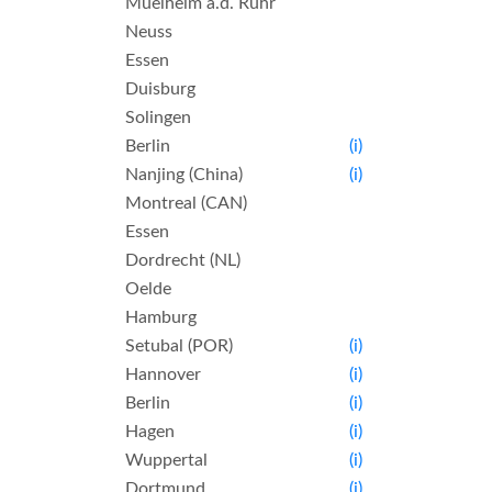
Muelheim a.d. Ruhr
Neuss
Essen
Duisburg
Solingen
Berlin
(i)
Nanjing (China)
(i)
Montreal (CAN)
Essen
Dordrecht (NL)
Oelde
Hamburg
Setubal (POR)
(i)
Hannover
(i)
Berlin
(i)
Hagen
(i)
Wuppertal
(i)
Dortmund
(i)