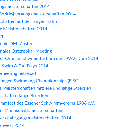
angsmeisterschaften 2014
 Bezirksjahrgangsmeisterschaften 2014
schaften auf der langen Bahn
e Meisterschaften 2014
14
ionale DM Masters
onales Osterpokal-Meeting
rger Oranierschwimmfest um den DVAG Cup 2014
cs Swim & Fun Days 2014
meeting nettebad
delfingen Swimming Championships (ISSC)
Meisterschaften mittlere und lange Strecken
chaften lange Strecken
wimmfest des Essener Schwimmvereins 1906 e.V.
hin-Mannschaftsmeisterschaften
ezirksjahrgangsmeisterschaften 2014
a West 2014