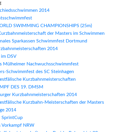
g
schiedsschwimmen 2014
htsschwimmfest
WORLD SWIMMING CHAMPIONSHIPS (25m)
Kurzbahnmeisterschaft der Masters im Schwimmen
ionales Sparkassen Schwimmfest Dortmund
zbahnmeisterschaften 2014
e im DSV
les Mülheimer Nachwuchsschwimmfest
ters-Schwimmfest des SC Steinhagen
stfälische Kurzbahnmeisterschaften
MPF DES 19. DMSM
rger Kurzbahnmeisterschaften 2014
stfälische Kurzbahn-Meisterschaften der Masters
age 2014
 SprintCup
s Vorkampf NRW