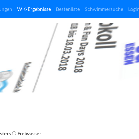
ungen
WK-Ergebnisse
Bestenliste
Schwimmersuche
Logi
sters
Freiwasser