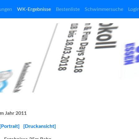
ungen
WK-Ergebnisse
Bestenliste
Schwimmersuche
Logi
im Jahr 2011
[Portrait]
[Druckansicht]