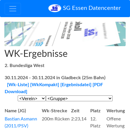
SG Essen Datencenter
WK-Ergebnisse
2. Bundesliga West
30.11.2024 - 30.11.2024 in Gladbeck (25m Bahn)
[Wk-Liste]
[WkKompakt]
[Ergebnisdatei]
[PDF
Download]
Name (JG)
Wk-Strecke
Zeit
Platz
Wertung
Bastian Asmann
200m Rücken
2:23,14
12.
Offene
(2011/PSV)
Platz
Wertung