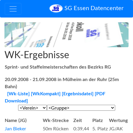
SG Essen Datencenter
WK-Ergebnisse
Sprint- und Staffelmeisterschaften des Bezirks RG
20.09.2008 - 21.09.2008 in Mülheim an der Ruhr (25m
Bahn)
[Wk-Liste]
[WkKompakt]
[Ergebnisdatei]
[PDF
Download]
Name (JG)
Wk-Strecke
Zeit
Platz
Wertung
Jan Bieker
50m Rücken
0:39,44
5. Platz
JG/AK