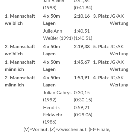
Jan Bieker
0:41,84
(1998)
(0:41,84)
1. Mannschaft
4 x 50m
2:10,16
3. Platz
JG/AK
weiblich
Lagen
Wertung
Julie Ann
1:40,51
Weßler (1991)
(1:40,51)
2. Mannschaft
4 x 50m
2:19,38
5. Platz
JG/AK
weiblich
Lagen
Wertung
1. Mannschaft
4 x 50m
1:45,67
1. Platz
JG/AK
männlich
Lagen
Wertung
2. Mannschaft
4 x 50m
1:53,91
4. Platz
JG/AK
männlich
Lagen
Wertung
Julian Gabrys
0:30,15
(1992)
(0:30,15)
Hendrik
0:59,21
Feldwehr
(0:29,06)
(1986)
(V)=Vorlauf, (Z)=Zwischenlauf, (F)=Finale,