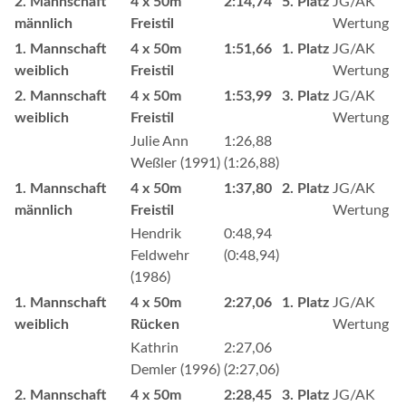
2. Mannschaft
4 x 50m
2:14,74
5. Platz
JG/AK
männlich
Freistil
Wertung
1. Mannschaft
4 x 50m
1:51,66
1. Platz
JG/AK
weiblich
Freistil
Wertung
2. Mannschaft
4 x 50m
1:53,99
3. Platz
JG/AK
weiblich
Freistil
Wertung
Julie Ann
1:26,88
Weßler (1991)
(1:26,88)
1. Mannschaft
4 x 50m
1:37,80
2. Platz
JG/AK
männlich
Freistil
Wertung
Hendrik
0:48,94
Feldwehr
(0:48,94)
(1986)
1. Mannschaft
4 x 50m
2:27,06
1. Platz
JG/AK
weiblich
Rücken
Wertung
Kathrin
2:27,06
Demler (1996)
(2:27,06)
2. Mannschaft
4 x 50m
2:28,45
3. Platz
JG/AK