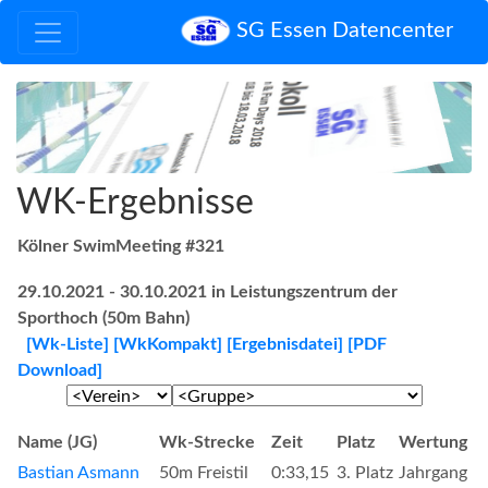
SG Essen Datencenter
WK-Ergebnisse
Kölner SwimMeeting #321
29.10.2021 - 30.10.2021 in Leistungszentrum der
Sporthoch (50m Bahn)
[Wk-Liste]
[WkKompakt]
[Ergebnisdatei]
[PDF
Download]
Name (JG)
Wk-Strecke
Zeit
Platz
Wertung
Bastian Asmann
50m Freistil
0:33,15
3. Platz
Jahrgang