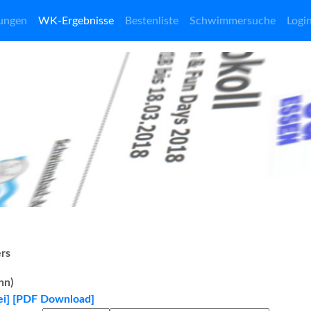
ungen
WK-Ergebnisse
Bestenliste
Schwimmersuche
Logi
rs
hn)
i]
[PDF Download]