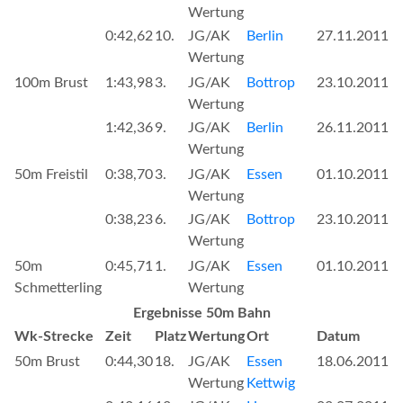
Wertung
0:42,62
10.
JG/AK
Berlin
27.11.2011
Wertung
100m Brust
1:43,98
3.
JG/AK
Bottrop
23.10.2011
Wertung
1:42,36
9.
JG/AK
Berlin
26.11.2011
Wertung
50m Freistil
0:38,70
3.
JG/AK
Essen
01.10.2011
Wertung
0:38,23
6.
JG/AK
Bottrop
23.10.2011
Wertung
50m
0:45,71
1.
JG/AK
Essen
01.10.2011
Schmetterling
Wertung
Ergebnisse 50m Bahn
Wk-Strecke
Zeit
Platz
Wertung
Ort
Datum
50m Brust
0:44,30
18.
JG/AK
Essen
18.06.2011
Wertung
Kettwig