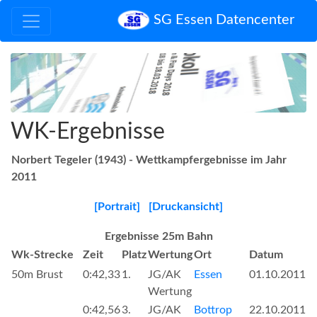
SG Essen Datencenter
WK-Ergebnisse
Norbert Tegeler (1943) - Wettkampfergebnisse im Jahr
2011
[Portrait]
[Druckansicht]
Ergebnisse 25m Bahn
Wk-Strecke
Zeit
Platz
Wertung
Ort
Datum
50m Brust
0:42,33
1.
JG/AK
Essen
01.10.2011
Wertung
0:42,56
3.
JG/AK
Bottrop
22.10.2011