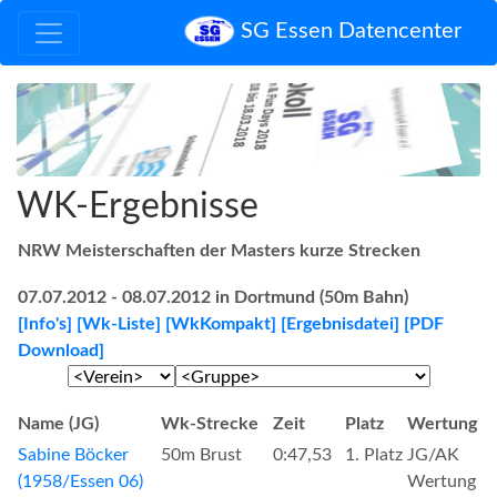
SG Essen Datencenter
WK-Ergebnisse
NRW Meisterschaften der Masters kurze Strecken
07.07.2012 - 08.07.2012 in Dortmund (50m Bahn)
[Info's]
[Wk-Liste]
[WkKompakt]
[Ergebnisdatei]
[PDF
Download]
Name (JG)
Wk-Strecke
Zeit
Platz
Wertung
Sabine Böcker
50m Brust
0:47,53
1. Platz
JG/AK
(1958/Essen 06)
Wertung