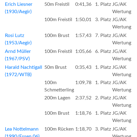
Erich Liesner
50m Freistil
0:41,36
1. Platz
JG/AK
(1930/Aegir)
Wertung
100m Freistil
1:50,01
3. Platz
JG/AK
Wertung
Rosi Lutz
100m Brust
1:57,43
7. Platz
JG/AK
(1953/Aegir)
Wertung
Arnd Müller
100m Freistil
1:05,66
6. Platz
JG/AK
(1967/PSV)
Wertung
Harald Nachtigall
50m Brust
0:35,43
1. Platz
JG/AK
(1972/WTB)
Wertung
100m
1:09,78
1. Platz
JG/AK
Schmetterling
Wertung
200m Lagen
2:37,52
2. Platz
JG/AK
Wertung
100m Brust
1:18,76
1. Platz
JG/AK
Wertung
Lea Nottelmann
100m Rücken
1:18,70
3. Platz
JG/AK
(1990/Essen 06)
Wertung