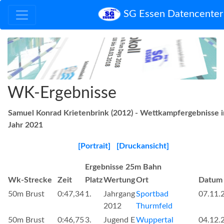
SG Essen Datencenter
WK-Ergebnisse
Samuel Konrad Krietenbrink (2012) - Wettkampfergebnisse 
Jahr 2021
[Portrait]
[Druckansicht]
Ergebnisse 25m Bahn
Wk-Strecke
Zeit
Platz
Wertung
Ort
Datum
50m Brust
0:47,34
1.
Jahrgang
Sportbad
07.11.
2012
Thurmfeld
50m Brust
0:46,75
3.
Jugend E
Wuppertal
04.12.