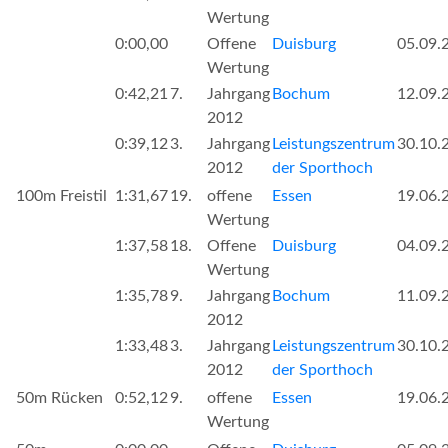
Wertung
0:00,00
Offene
Duisburg
05.09.
Wertung
0:42,21
7.
Jahrgang
Bochum
12.09.
2012
0:39,12
3.
Jahrgang
Leistungszentrum
30.10.
2012
der Sporthoch
100m Freistil
1:31,67
19.
offene
Essen
19.06.
Wertung
1:37,58
18.
Offene
Duisburg
04.09.
Wertung
1:35,78
9.
Jahrgang
Bochum
11.09.
2012
1:33,48
3.
Jahrgang
Leistungszentrum
30.10.
2012
der Sporthoch
50m Rücken
0:52,12
9.
offene
Essen
19.06.
Wertung