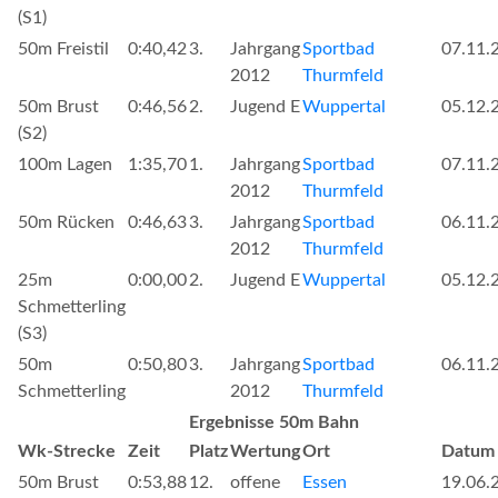
(S1)
50m Freistil
0:40,42
3.
Jahrgang
Sportbad
07.11.
2012
Thurmfeld
50m Brust
0:46,56
2.
Jugend E
Wuppertal
05.12.
(S2)
100m Lagen
1:35,70
1.
Jahrgang
Sportbad
07.11.
2012
Thurmfeld
50m Rücken
0:46,63
3.
Jahrgang
Sportbad
06.11.
2012
Thurmfeld
25m
0:00,00
2.
Jugend E
Wuppertal
05.12.
Schmetterling
(S3)
50m
0:50,80
3.
Jahrgang
Sportbad
06.11.
Schmetterling
2012
Thurmfeld
Ergebnisse 50m Bahn
Wk-Strecke
Zeit
Platz
Wertung
Ort
Datum
50m Brust
0:53,88
12.
offene
Essen
19.06.