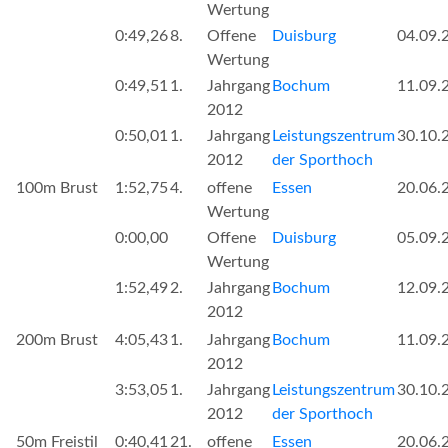
Wertung
0:49,26
8.
Offene
Duisburg
04.09.
Wertung
0:49,51
1.
Jahrgang
Bochum
11.09.
2012
0:50,01
1.
Jahrgang
Leistungszentrum
30.10.
2012
der Sporthoch
100m Brust
1:52,75
4.
offene
Essen
20.06.
Wertung
0:00,00
Offene
Duisburg
05.09.
Wertung
1:52,49
2.
Jahrgang
Bochum
12.09.
2012
200m Brust
4:05,43
1.
Jahrgang
Bochum
11.09.
2012
3:53,05
1.
Jahrgang
Leistungszentrum
30.10.
2012
der Sporthoch
50m Freistil
0:40,41
21.
offene
Essen
20.06.