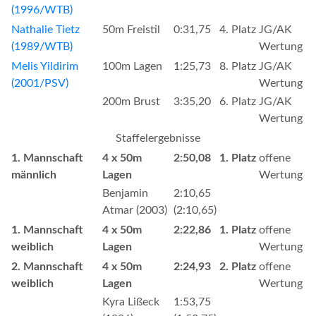
(1996/WTB)
Nathalie Tietz
50m Freistil
0:31,75
4. Platz
JG/AK
(1989/WTB)
Wertung
Melis Yildirim
100m Lagen
1:25,73
8. Platz
JG/AK
(2001/PSV)
Wertung
200m Brust
3:35,20
6. Platz
JG/AK
Wertung
Staffelergebnisse
1. Mannschaft
4 x 50m
2:50,08
1. Platz
offene
männlich
Lagen
Wertung
Benjamin
2:10,65
Atmar (2003)
(2:10,65)
1. Mannschaft
4 x 50m
2:22,86
1. Platz
offene
weiblich
Lagen
Wertung
2. Mannschaft
4 x 50m
2:24,93
2. Platz
offene
weiblich
Lagen
Wertung
Kyra Lißeck
1:53,75