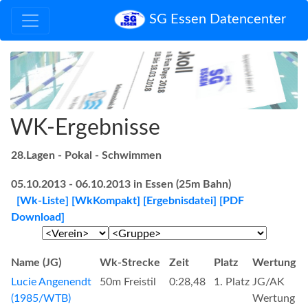
SG Essen Datencenter
WK-Ergebnisse
28.Lagen - Pokal - Schwimmen
05.10.2013 - 06.10.2013 in Essen (25m Bahn)
[Wk-Liste]
[WkKompakt]
[Ergebnisdatei]
[PDF
Download]
Name (JG)
Wk-Strecke
Zeit
Platz
Wertung
Lucie Angenendt
50m Freistil
0:28,48
1. Platz
JG/AK
(1985/WTB)
Wertung