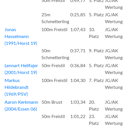
50m Freistil
0:49,77
5. Platz
JG/AK
Wertung
25m
0:25,85
5. Platz
JG/AK
Schmetterling
Wertung
Jonas
100m Freistil
1:07,43
10.
JG/AK
Hasselmann
Platz
Wertung
(1991/Horst 19)
50m
0:37,71
9. Platz
JG/AK
Schmetterling
Wertung
Lennart Hellfajer
50m Freistil
0:36,84
5. Platz
JG/AK
(2001/Horst 19)
Wertung
Markus
100m Freistil
1:04,30
7. Platz
JG/AK
Hildebrandt
Wertung
(1969/PSV)
Aaron Kerkmann
50m Brust
1:03,34
20.
JG/AK
(2004/Essen 06)
Platz
Wertung
50m Freistil
1:01,22
23.
JG/AK
Platz
Wertung