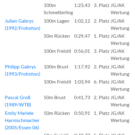
100m
1:23,43
3. Platz
JG/AK
Schmetterling
Wertung
Julian Gabrys
100m Lagen
1:02,12
2. Platz
JG/AK
(1992/Frohnhsn)
Wertung
50m Rücken
0:29,47
1. Platz
JG/AK
Wertung
100m Freistil
0:56,01
3. Platz
JG/AK
Wertung
Philipp Gabrys
100m Brust
1:17,92
2. Platz
JG/AK
(1993/Frohnhsn)
Wertung
100m Freistil
1:03,94
6. Platz
JG/AK
Wertung
Pascal Groß
50m Brust
0:41,73
2. Platz
JG/AK
(1989/WTB)
Wertung
Emily Mariele
50m Rücken
0:50,91
1. Platz
JG/AK
Harnischmacher
Wertung
(2005/Essen 06)